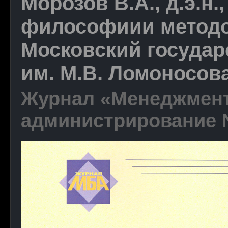
Морозов В.А., д.э.н
философиии методо
Московский государ
им. М.В. Ломоносова
Журнал «Менеджмент
администрирование №