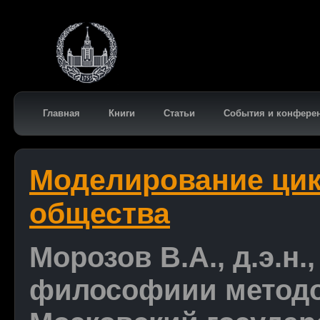
Главная
Книги
Статьи
События и конфере
Моделирование цик
общества
Морозов В.А., д.э.н
философиии методо